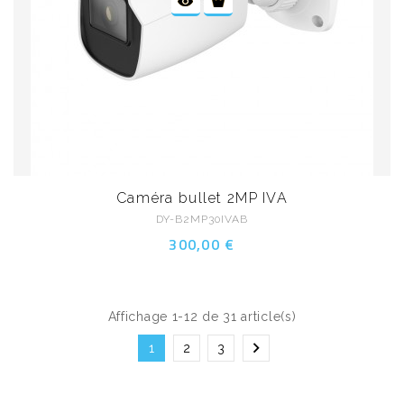
Caméra bullet 2MP IVA
DY-B2MP30IVAB
300,00 €
Affichage 1-12 de 31 article(s)

1
2
3