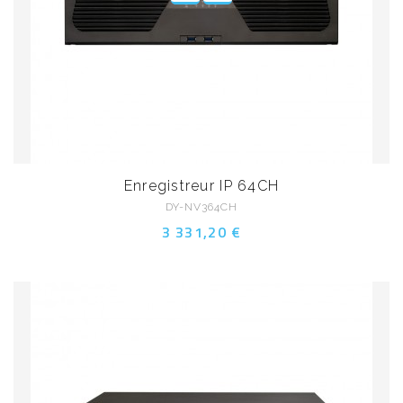
Enregistreur IP 64CH
DY-NV364CH
3 331,20 €