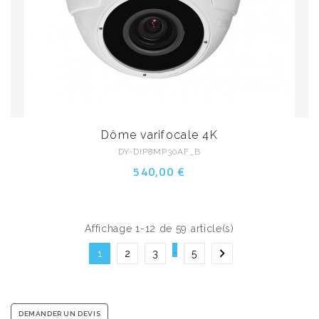
Dôme varifocale 4K
DY-DIP8MP30AF_B
540,00 €
Affichage 1-12 de 59 article(s)
…

1
2
3
5
DEMANDER UN DEVIS