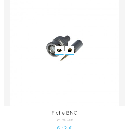
Fiche BNC
DY-BNC06
6,12 €