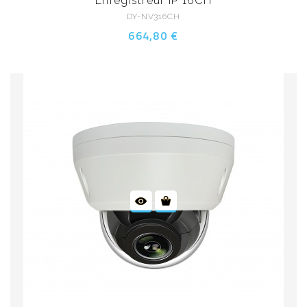
Enregistreur IP 16CH
DY-NV316CH
664,80 €