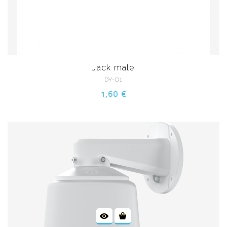
Jack male
DY-D1
1,60 €