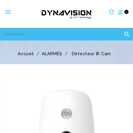

0

Accueil
ALARMES
Détecteur IR Cam