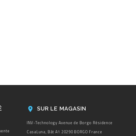
É
SUR LE MAGASIN

INV-Technology
Avenue de Borgo
Résidence
vente
CasaLuna, Bât A1
20290 BORGO
France