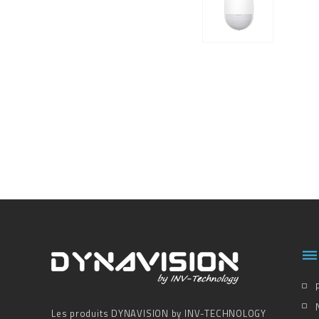

Les produits DYNAVISION by INV-TECHNOLOGY