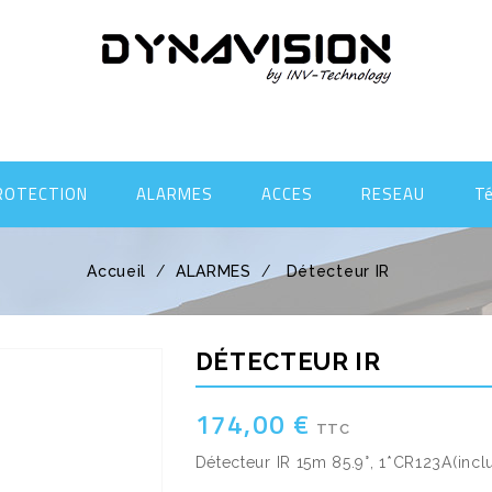
ROTECTION
ALARMES
ACCES
RESEAU
T
Accueil
ALARMES
Détecteur IR
DÉTECTEUR IR
174,00 €
TTC
Détecteur IR 15m 85.9°, 1*CR123A(inc