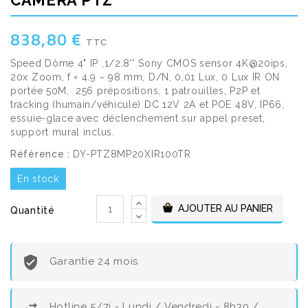
CAMÉRA PTZ
838,80 €
TTC
Speed Dôme 4" IP ,1/2.8'' Sony CMOS sensor 4K@20ips,
20x Zoom, f = 4.9 ~ 98 mm, D/N, 0,01 Lux, 0 Lux IR ON
portée 50M, 256 prépositions, 1 patrouilles, P2P et
tracking (humain/véhicule) DC 12V 2A et POE 48V, IP66,
essuie-glace avec déclenchement sur appel preset,
support mural inclus.
Référence :
DY-PTZ8MP20XIR100TR
En stock
AJOUTER AU PANIER
Quantité
Garantie 24 mois
Hotline 5/7j - Lundi / Vendredi - 8h30 /