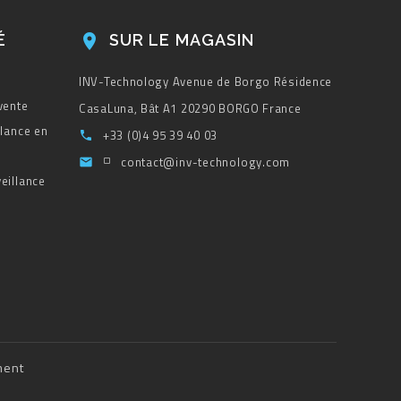
É
SUR LE MAGASIN

INV-Technology
Avenue de Borgo
Résidence
vente
CasaLuna, Bât A1
20290 BORGO
France
llance en
+33 (0)4 95 39 40 03

contact@inv-technology.com

eillance
ment