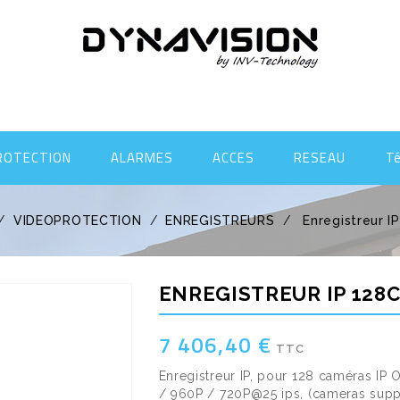
ROTECTION
ALARMES
ACCES
RESEAU
T
VIDEOPROTECTION
ENREGISTREURS
Enregistreur I
ENREGISTREUR IP 128
7 406,40 €
TTC
Enregistreur IP, pour 128 caméras I
/ 960P / 720P@25 ips, (cameras supp