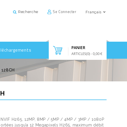
Se Connecter
Recherche
Français
PANIER
éléchargements
ARTICLES(
0
)
- 0,00 €
P 128CH
CH
P ONVIF H265, 12MP, 8MP / 5MP / 4MP / 3MP / 1080P
ortées jusqu’a 12 Megapixels H265, maximum débit