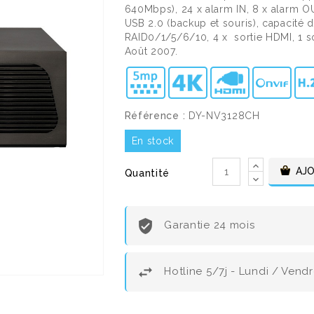
640Mbps), 24 x alarm IN, 8 x alarm O
USB 2.0 (backup et souris), capacité 
RAID0/1/5/6/10, 4 x sortie HDMI, 1 s
Août 2007.
Référence :
DY-NV3128CH
En stock
AJO
Quantité
Garantie 24 mois
Hotline 5/7j - Lundi / Vend