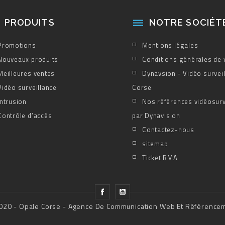
PRODUITS
NOTRE SOCIÉT

Promotions
Mentions légales
Nouveaux produits
Conditions générales de 
Meilleures ventes
Dynavsion - Vidéo survei
Vidéo surveillance
Corse
Intrusion
Nos références vidéosurv
Contrôle d’accès
par Dynavision
Contactez-nous
sitemap
Ticket RMA
020 - Opale Corse - Agence De Communication Web Et Référence