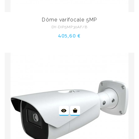
Dôme varifocale 5MP
DY-DIP5MP30AF/B
405,60 €