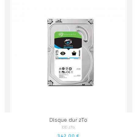
Disque dur 2To
DD 2To
342,00 €