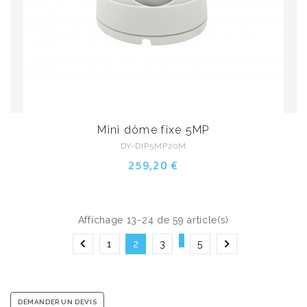
Mini dôme fixe 5MP
DY-DIP5MP20M
259,20 €
Affichage 13-24 de 59 article(s)
…


1
2
3
5
DEMANDER UN DEVIS