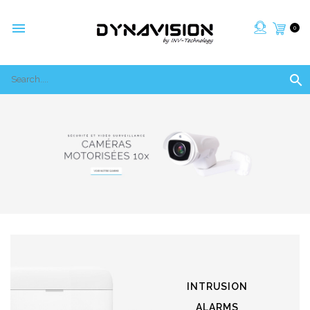

0

INTRUSION
ALARMS