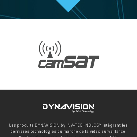
Les produits DYNAVISION by INV-TECHNOLOGY intègrent les
dernières technologies du marché de la vidéo surveillance,