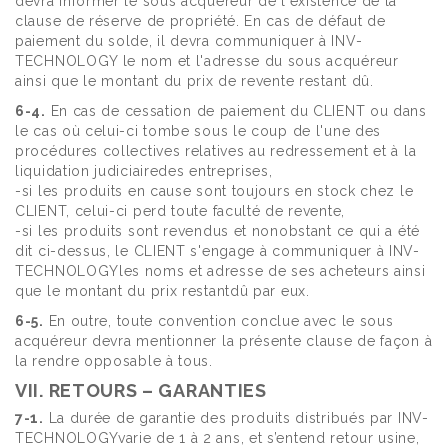
devra informer le sous acquéreur de l'existence de la
clause de réserve de propriété. En cas de défaut de
paiement du solde, il devra communiquer à INV-
TECHNOLOGY le nom et l'adresse du sous acquéreur
ainsi que le montant du prix de revente restant dû.
6-4.
En cas de cessation de paiement du CLIENT ou dans
le cas où celui-ci tombe sous le coup de l'une des
procédures collectives relatives au redressement et à la
liquidation judiciairedes entreprises,
-si les produits en cause sont toujours en stock chez le
CLIENT, celui-ci perd toute faculté de revente,
-si les produits sont revendus et nonobstant ce qui a été
dit ci-dessus, le CLIENT s'engage à communiquer à INV-
TECHNOLOGYles noms et adresse de ses acheteurs ainsi
que le montant du prix restantdû par eux.
6-5.
En outre, toute convention conclue avec le sous
acquéreur devra mentionner la présente clause de façon à
la rendre opposable à tous.
VII. RETOURS – GARANTIES
7-1.
La durée de garantie des produits distribués par INV-
TECHNOLOGYvarie de 1 à 2 ans, et s’entend retour usine,